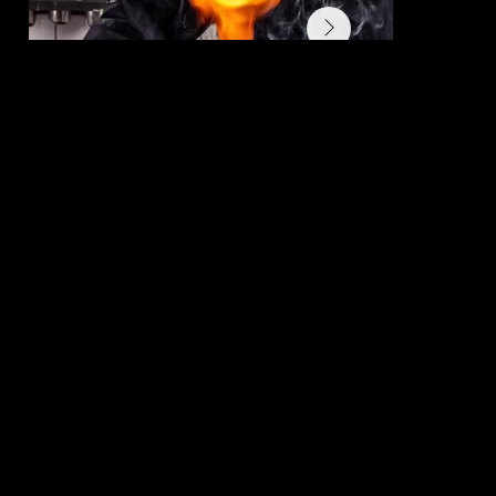
Découvrez les Saveurs Authentiques du Pérou.
Une Cuisine Traditionnelle et Savoureuse
Notre menu met en avant les plats emblématiques du Pérou. Laissez-vous tenter par notre célèbre Ceviche, préparé avec du poisson frais mariné dans du jus de
citron vert, ou par le Lomo Saltado, un sauté de bœuf aux saveurs exquises. Chaque plat est concocté avec des ingrédients frais pour vous offrir une expérience
culinaire inoubliable.
Des Boissons Typiques pour Accompagner Votre Repas
Complétez votre découverte gastronomique avec nos boissons traditionnelles. Goûtez au célèbre Pisco Sour, le cocktail péruvien par excellence, ou
rafraîchissez-vous avec une Chicha Morada, une boisson à base de maïs violet.
Des Boissons Typiques pour Accompagner Votre Repas
Nous sommes ouverts du lundi au samedi, de 12h00 à 14h30 et de 18h30 à 23h00. Pour réserver une table, appelez-nous au
022.940.24.37
ou réservez en ligne via
notre site web.
Notre adresse : 11 Rue Voltaire 1201 Genève,
facilement accessible depuis
la Gare Cornavin.