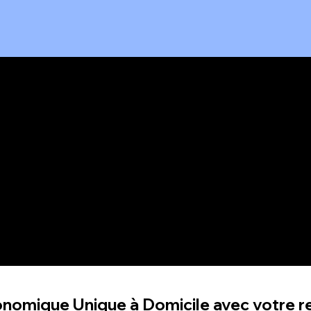
es saveurs
Une expérience
xtraordinaire
immersive
ourez des plats d'exception
Le Péru à domicile
 éveilleront vos papilles et
et ambiance pensée pour vo
 sens.
transporter.
nomique Unique à Domicile avec votre re