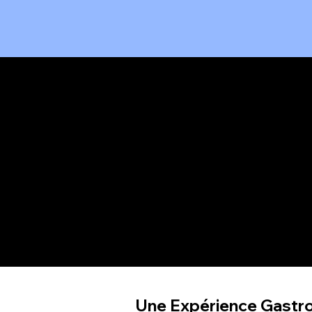
Une sélection des
D
meilleurs vins
e
Découvrez notre sélection
Sav
exquise qui sublimera chaque
qui
instant de votre repas.
vos
Une Expérience Gastro