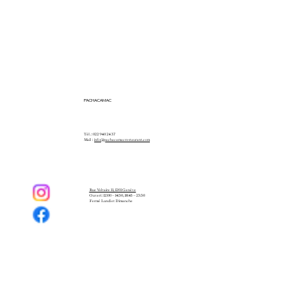
PACHACAMAC
Tél. : 022 940 24 37
Mail :
info@pachacamacrestaurant.com
Rue Voltaire 11, 1201 Genève
Ouvert: 12:00 – 14:30, 18:45 – 23:30
Fermé Lundi et Dimanche