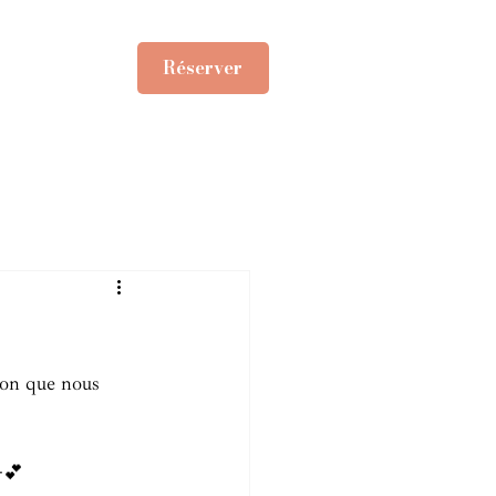
Réserver
son que nous 
💕