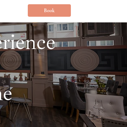
Book
erience
ne