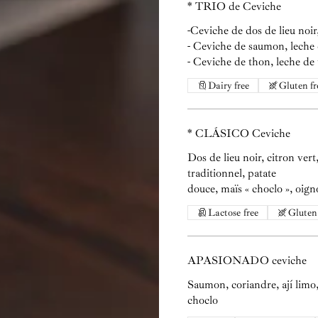
* TRIO de Ceviche
-Ceviche de dos de lieu noir
- Ceviche de saumon, leche d
- Ceviche de thon, leche de 
Dairy free
Gluten fr
* CLÁSICO Ceviche
Dos de lieu noir, citron vert
traditionnel, patate
douce, maïs « choclo », oig
Lactose free
Gluten 
APASIONADO ceviche
Saumon, coriandre, ají limo,