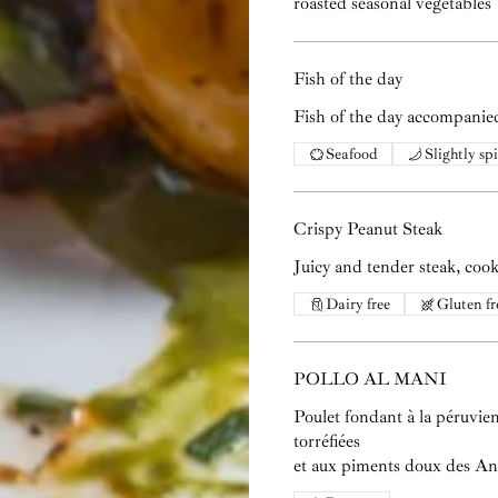
roasted seasonal vegetables
Fish of the day
Fish of the day accompanie
Seafood
Slightly sp
Crispy Peanut Steak
Juicy and tender steak, cook
Dairy free
Gluten fr
POLLO AL MANI
Poulet fondant à la péruvie
torréfiées
et aux piments doux des A