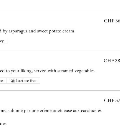
CHF 36
d by asparagus and sweet potato cream
icy
CHF 38
ed to your liking, served with steamed vegetables
ee
Lactose free
CHF 37
nne, sublimé par une crème onctueuse aux cacahuètes
ndes