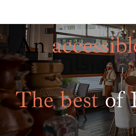
An
accessibl
The best
of 