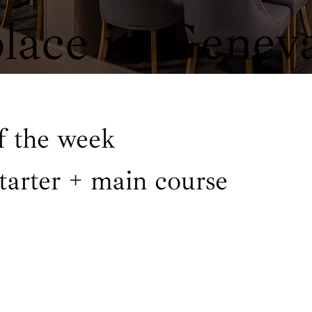
lace in Genev
 the week
tarter + main course