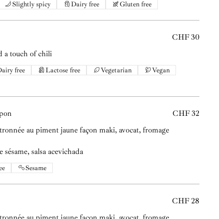
Slightly spicy
Dairy free
Gluten free
CHF 30
 a touch of chili
airy free
Lactose free
Vegetarian
Vegan
apon
CHF 32
tronnée au piment jaune façon maki, avocat, fromage
de sésame, salsa acevichada
ee
Sesame
CHF 28
tronnée au piment jaune façon maki, avocat, fromage