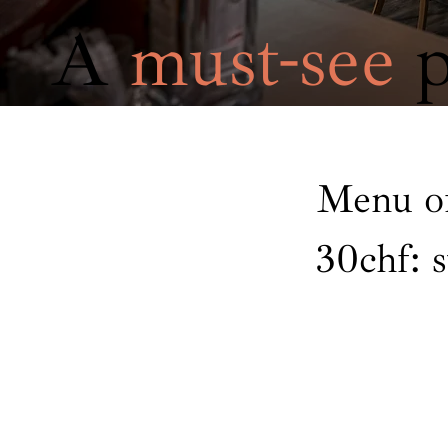
A
must-see
p
Menu of
30chf: s