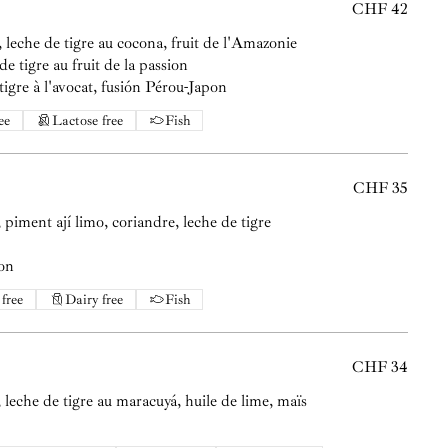
CHF 42
, leche de tigre au cocona, fruit de l'Amazonie
e tigre au fruit de la passion
tigre à l'avocat, fusión Pérou-Japon
ee
Lactose free
Fish
CHF 35
, piment ají limo, coriandre, leche de tigre
non
free
Dairy free
Fish
CHF 34
 leche de tigre au maracuyá, huile de lime, maïs