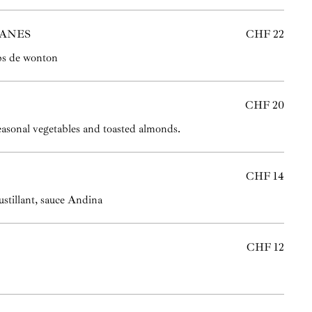
ANES
CHF 22
ps de wonton
CHF 20
easonal vegetables and toasted almonds.
CHF 14
ustillant, sauce Andina
CHF 12