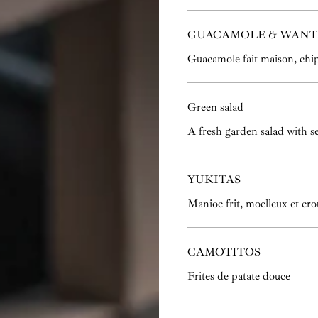
GUACAMOLE & WANT
Guacamole fait maison, chi
Green salad
A fresh garden salad with s
YUKITAS
Manioc frit, moelleux et cro
CAMOTITOS
Frites de patate douce