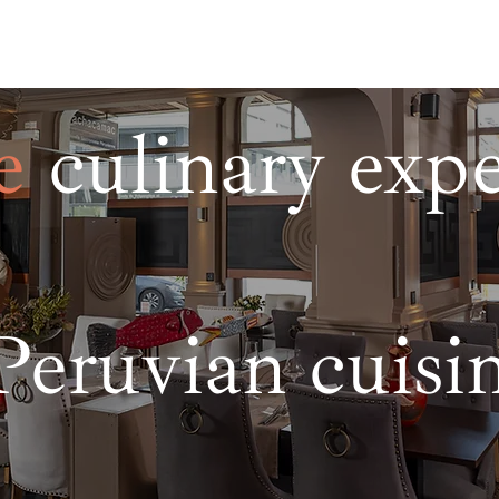
e
culinary exp
Peruvian cuisi