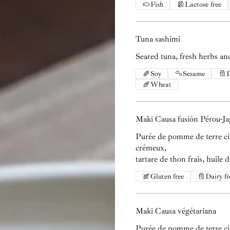
Fish
Lactose free
Tuna sashimi
Seared tuna, fresh herbs and
Soy
Sesame
D
Wheat
Maki Causa fusión Pérou-J
Purée de pomme de terre ci
crémeux,
tartare de thon frais, huile 
Gluten free
Dairy fr
Maki Causa végétariana
Purée de pomme de terre ci