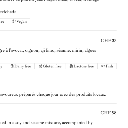
cevichada
ree
Vegan
CHF 33
gre à l'avocat, oignon, aji limo, sésame, mirin, algues
cy
Dairy free
Gluten free
Lactose free
Fish
avoureux préparés chaque jour avec des produits locaux.
CHF 58
ated in a soy and sesame mixture, accompanied by