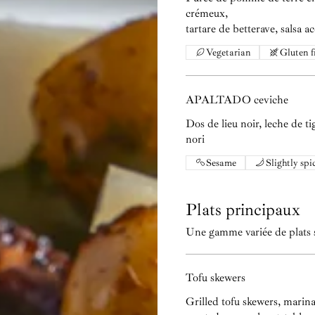
crémeux,
tartare de betterave, salsa a
Vegetarian
Gluten f
APALTADO ceviche
Dos de lieu noir, leche de ti
nori
Sesame
Slightly spi
Plats principaux
Une gamme variée de plats s
Tofu skewers
Grilled tofu skewers, marin