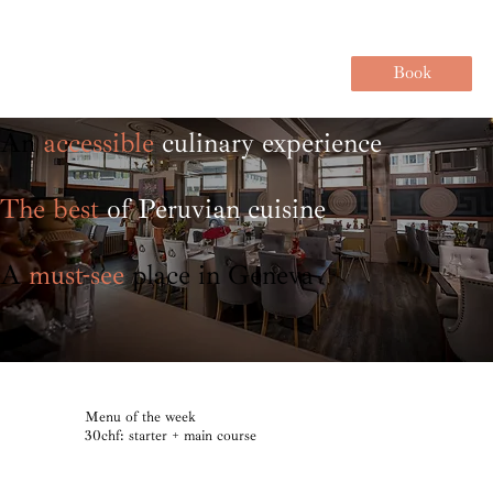
Book
An
accessible
culinary experience
The best
of Peruvian cuisine
A
must-see
place in Geneva
Menu of the week
30chf: starter + main course