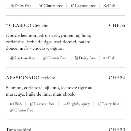
Dairy free
Gluten free
Lactose free
Fish
* CLÁSICO Ceviche
CHF 35
Dos de lieu noir, citron vert, piment ají limo,
coriandre, leche de tigre traditionnel, patate
douce, maïs « choclo », oignon
Lactose free
Gluten free
Dairy free
Fish
APASIONADO ceviche
CHF 34
Saumon, coriandre, ají limo, leche de tigre au
Fish
Lactose free
Slightly spicy
Dairy free
Gluten free
Tuna sashimi
CHF 30