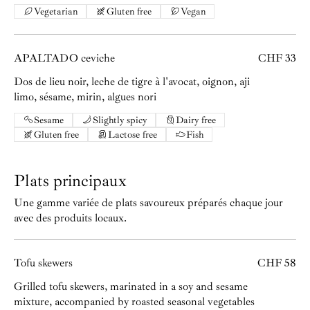
Vegetarian
Gluten free
Vegan
APALTADO ceviche
CHF 33
Dos de lieu noir, leche de tigre à l'avocat, oignon, aji
limo, sésame, mirin, algues nori
Sesame
Slightly spicy
Dairy free
Gluten free
Lactose free
Fish
Plats principaux
Une gamme variée de plats savoureux préparés chaque jour
avec des produits locaux.
Tofu skewers
CHF 58
Grilled tofu skewers, marinated in a soy and sesame
mixture, accompanied by roasted seasonal vegetables