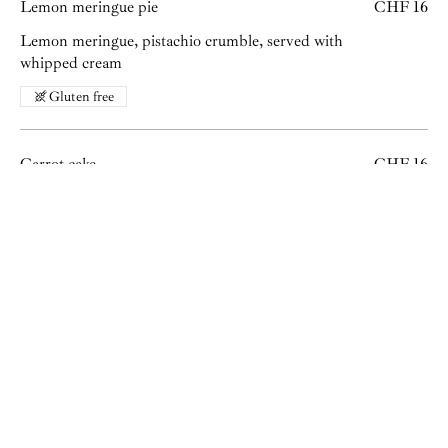
Lemon meringue pie
CHF 16
Lemon meringue, pistachio crumble, served with
whipped cream
Gluten free
Carrot cake
CHF 16
Carrot cake with light flavors, covered with a cream
cheese frosting
Brownies
CHF 12
Freshly baked brownie filled with dark chocolate
chips and nuts
Dairy free
Vegetarian
Gluten free
Lactose free
Vegan