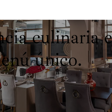
cia culinaria 
enú único.