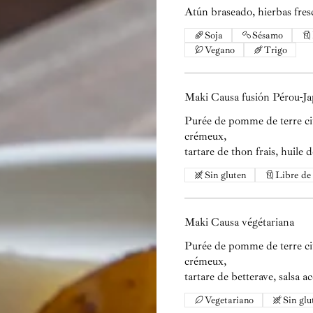
Atún braseado, hierbas fres
Soja
Sésamo
Vegano
Trigo
Maki Causa fusión Pérou-J
Purée de pomme de terre ci
crémeux,
tartare de thon frais, huile 
Sin gluten
Libre de 
Maki Causa végétariana
Purée de pomme de terre ci
crémeux,
tartare de betterave, salsa a
Vegetariano
Sin glu