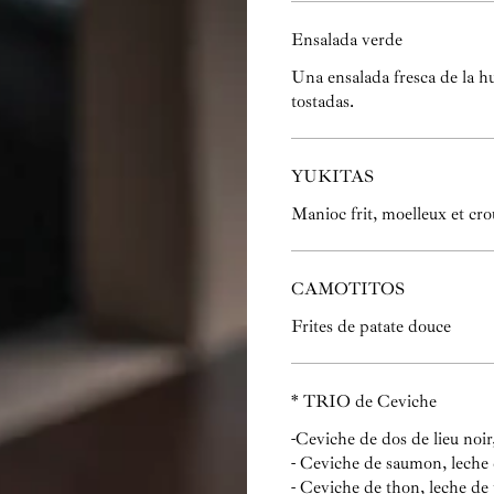
Ensalada verde
Una ensalada fresca de la 
tostadas.
YUKITAS
Manioc frit, moelleux et cro
CAMOTITOS
Frites de patate douce
* TRIO de Ceviche
-Ceviche de dos de lieu noir
- Ceviche de saumon, leche d
- Ceviche de thon, leche de 