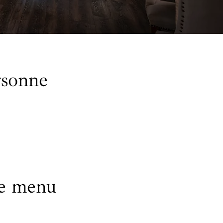
rsonne
re menu