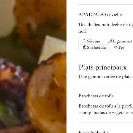
APALTADO ceviche
Dos de lieu noir, leche de ti
nori
Sésamo
Ligerament
Sin lactosa
Pez
Plats principaux
Une gamme variée de plats s
Brochetas de tofu
Brochetas de tofu a la parri
acompañadas de vegetales 
Pescado del día