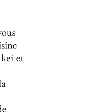
vous
isine
kei et
la
de