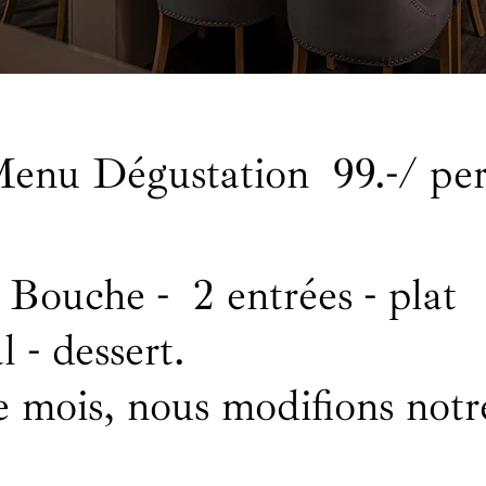
enu Dégustation 99.-/ pe
 Bouche - 2 entrées - plat
l - dessert.
e mois, nous modifions not