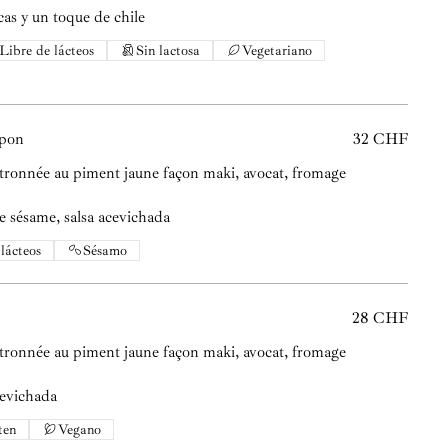
cas y un toque de chile
Libre de lácteos
Sin lactosa
Vegetariano
apon
32 CHF
tronnée au piment jaune façon maki, avocat, fromage
de sésame, salsa acevichada
lácteos
Sésamo
28 CHF
tronnée au piment jaune façon maki, avocat, fromage
cevichada
ten
Vegano