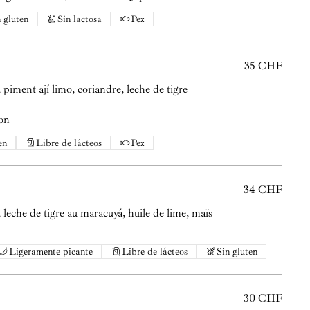
 gluten
Sin lactosa
Pez
35 CHF
, piment ají limo, coriandre, leche de tigre
non
en
Libre de lácteos
Pez
34 CHF
 leche de tigre au maracuyá, huile de lime, maïs
Ligeramente picante
Libre de lácteos
Sin gluten
30 CHF