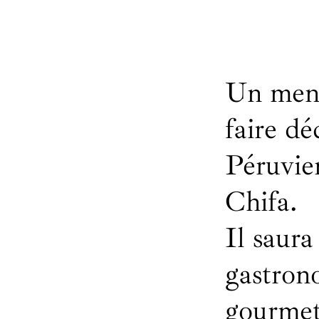
Un menu
faire dé
Péruvien
Chifa.
Il saura
gastron
gourmet