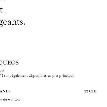
t
geants.
IQUEOS
ager.
 ) sont également disponibles en plat principal.
ANES
22 CHF
ps de wonton