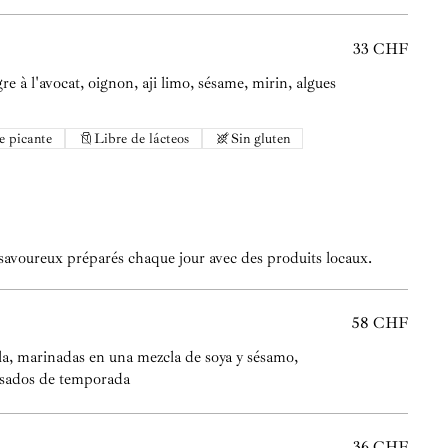
33 CHF
gre à l'avocat, oignon, aji limo, sésame, mirin, algues
e picante
Libre de lácteos
Sin gluten
avoureux préparés chaque jour avec des produits locaux.
58 CHF
lla, marinadas en una mezcla de soya y sésamo,
asados de temporada
36 CHF