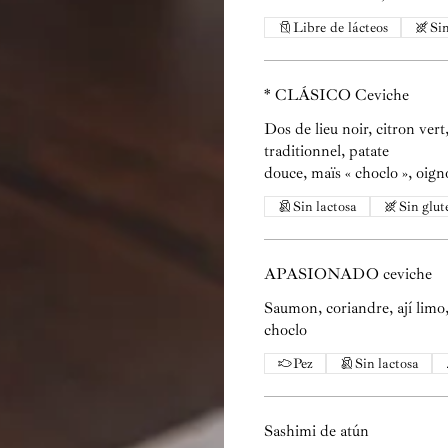
Libre de lácteos
Sin
* CLÁSICO Ceviche
Dos de lieu noir, citron vert
traditionnel, patate
douce, maïs « choclo », oig
Sin lactosa
Sin glut
APASIONADO ceviche
Saumon, coriandre, ají limo,
Pez
Sin lactosa
Sashimi de atún