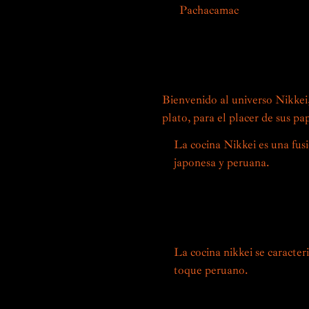
En
Pachacamac
celebramos est
culinarias. Nuestros chefs, expe
descubrir una experiencia gas
sabores y texturas, un verdade
Bienvenido al universo Nikkei
plato, para el placer de sus pap
La cocina Nikkei es una fusi
japonesa y peruana.
Nacido e
XX con la llegada de inmigra
técnicas, ingredientes y co
riquezas gastronómicas loca
La cocina nikkei se caracter
toque peruano.
Las especias 
icónicos, como el maíz, la ba
japoneses, creando sabores 