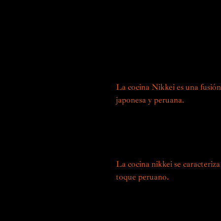
Un lugar privil
La cocina Nikkei es una fusión 
japonesa y peruana.
Nacido en 
XX con la llegada de inmigrant
técnicas, ingredientes y conoc
riquezas gastronómicas locales
La cocina nikkei se caracteriza
toque peruano.
Las especias lo
icónicos, como el maíz, la batat
japoneses, creando sabores úni