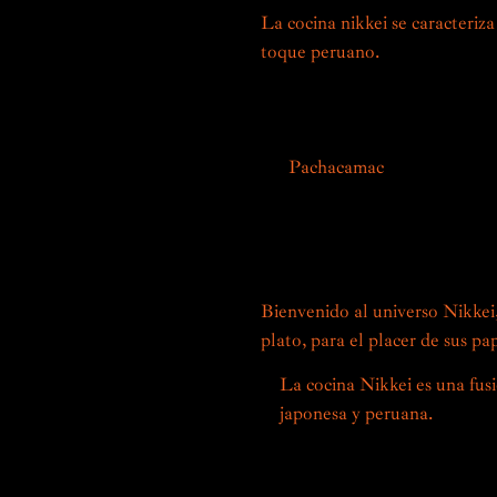
La cocina nikkei se caracteriza
toque peruano.
Las especias lo
icónicos, como el maíz, la batat
japoneses, creando sabores úni
En
Pachacamac
celebramos est
culinarias. Nuestros chefs, expe
descubrir una experiencia gas
sabores y texturas, un verdade
Bienvenido al universo Nikkei
plato, para el placer de sus pap
La cocina Nikkei es una fusi
japonesa y peruana.
Nacido e
XX con la llegada de inmigra
técnicas, ingredientes y co