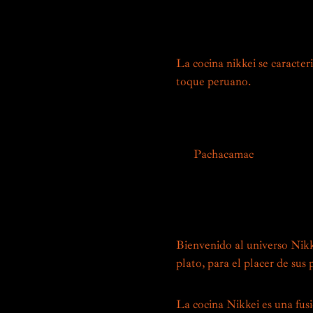
técnicas, ingredientes y co
riquezas gastronómicas loca
La cocina nikkei se caracter
toque peruano.
Las especias 
icónicos, como el maíz, la ba
japoneses, creando sabores 
En
Pachacamac
celebramos e
culinarias. Nuestros chefs, e
descubrir una experiencia g
sabores y texturas, un verd
Bienvenido al universo Nik
plato, para el placer de sus 
La cocina Nikkei es una fusi