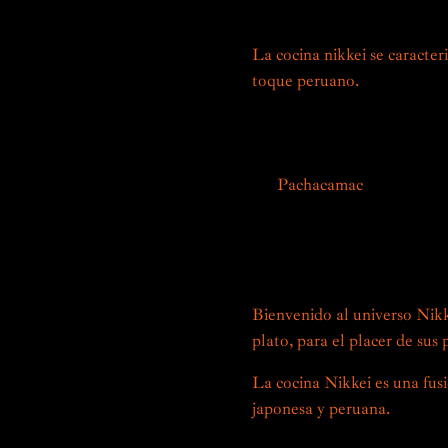
riquezas gastronómicas loca
La cocina nikkei se caracter
toque peruano.
Las especias 
icónicos, como el maíz, la ba
japoneses, creando sabores 
En
Pachacamac
celebramos e
culinarias. Nuestros chefs, e
descubrir una experiencia g
sabores y texturas, un verd
Bienvenido al universo Nik
plato, para el placer de sus 
La cocina Nikkei es una fusi
japonesa y peruana.
Nacido e
XX con la llegada de inmigra