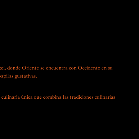
tata y los chiles, se incorporan a los platos tradicionales
únicos y sorprendentes.
ste encuentro entre dos ricas y variadas culturas
xpertos en el arte de la cocina Nikkei, te invitan a
astronómica única, donde cada plato es una exploración de
adero homenaje al patrimonio y la innovación.
kei, donde Oriente se encuentra con Occidente en su
papilas gustativas.
culinaria única que combina las tradiciones culinarias
Perú, este estilo de cocina surgió a principios del siglo
es japoneses. Estos recién llegados trajeron consigo sus
imientos culinarios, que combinaron hábilmente con las
 peruanas.