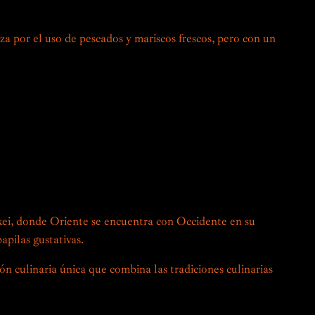
les peruanas.
iza por el uso de pescados y mariscos frescos, pero con un
locales, las frutas cítricas y los productos peruanos
tata y los chiles, se incorporan a los platos tradicionales
únicos y sorprendentes.
ste encuentro entre dos ricas y variadas culturas
xpertos en el arte de la cocina Nikkei, te invitan a
astronómica única, donde cada plato es una exploración de
adero homenaje al patrimonio y la innovación.
kei, donde Oriente se encuentra con Occidente en su
papilas gustativas.
ón culinaria única que combina las tradiciones culinarias
n Perú, este estilo de cocina surgió a principios del siglo
ntes japoneses. Estos recién llegados trajeron consigo sus