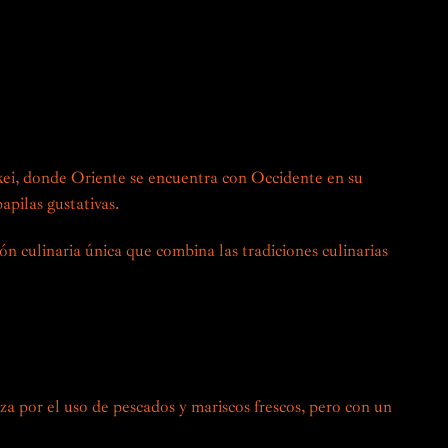
ste encuentro entre dos ricas y variadas culturas
xpertos en el arte de la cocina Nikkei, te invitan a
astronómica única, donde cada plato es una exploración de
adero homenaje al patrimonio y la innovación.
kei, donde Oriente se encuentra con Occidente en su
papilas gustativas.
ón culinaria única que combina las tradiciones culinarias
n Perú, este estilo de cocina surgió a principios del siglo
ntes japoneses. Estos recién llegados trajeron consigo sus
nocimientos culinarios, que combinaron hábilmente con las
les peruanas.
iza por el uso de pescados y mariscos frescos, pero con un
locales, las frutas cítricas y los productos peruanos