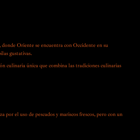
e encuentro entre dos ricas y variadas culturas
rtos en el arte de la cocina Nikkei, te invitan a
tronómica única, donde cada plato es una exploración de
ro homenaje al patrimonio y la innovación.
, donde Oriente se encuentra con Occidente en su
ilas gustativas.
ón culinaria única que combina las tradiciones culinarias
n Perú, este estilo de cocina surgió a principios del siglo
ntes japoneses. Estos recién llegados trajeron consigo sus
nocimientos culinarios, que combinaron hábilmente con las
les peruanas.
iza por el uso de pescados y mariscos frescos, pero con un
locales, las frutas cítricas y los productos peruanos
tata y los chiles, se incorporan a los platos tradicionales
únicos y sorprendentes.