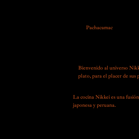
icónicos, como el maíz, la ba
japoneses, creando sabores 
En
Pachacamac
celebramos e
culinarias. Nuestros chefs, e
descubrir una experiencia g
sabores y texturas, un verd
Bienvenido al universo Nik
plato, para el placer de sus 
La cocina Nikkei es una fusión 
japonesa y peruana.
Nacido en 
XX con la llegada de inmigrant
técnicas, ingredientes y conoc
riquezas gastronómicas locales