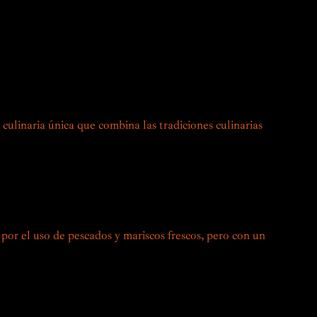
egiado para tus catas.
culinaria única que combina las tradiciones culinarias
Perú, este estilo de cocina surgió a principios del siglo
es japoneses. Estos recién llegados trajeron consigo sus
imientos culinarios, que combinaron hábilmente con las
 peruanas.
 por el uso de pescados y mariscos frescos, pero con un
cales, las frutas cítricas y los productos peruanos
a y los chiles, se incorporan a los platos tradicionales
cos y sorprendentes.