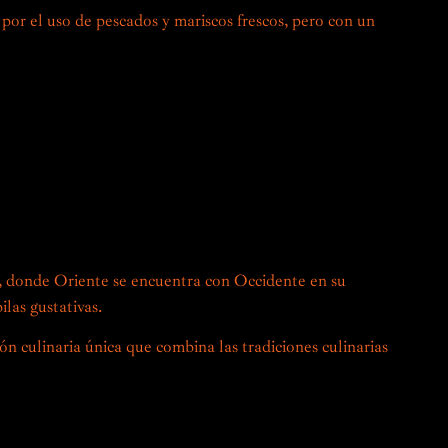
 por el uso de pescados y mariscos frescos, pero con un
cales, las frutas cítricas y los productos peruanos
a y los chiles, se incorporan a los platos tradicionales
cos y sorprendentes.
e encuentro entre dos ricas y variadas culturas
rtos en el arte de la cocina Nikkei, te invitan a
tronómica única, donde cada plato es una exploración de
ro homenaje al patrimonio y la innovación.
, donde Oriente se encuentra con Occidente en su
ilas gustativas.
ón culinaria única que combina las tradiciones culinarias
n Perú, este estilo de cocina surgió a principios del siglo
ntes japoneses. Estos recién llegados trajeron consigo sus
nocimientos culinarios, que combinaron hábilmente con las