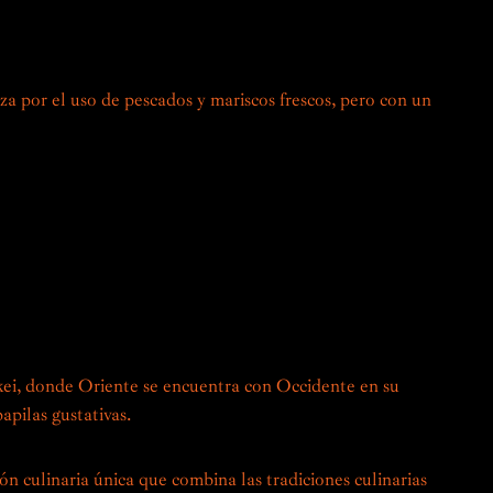
nocimientos culinarios, que combinaron hábilmente con las
les peruanas.
iza por el uso de pescados y mariscos frescos, pero con un
locales, las frutas cítricas y los productos peruanos
tata y los chiles, se incorporan a los platos tradicionales
únicos y sorprendentes.
ste encuentro entre dos ricas y variadas culturas
xpertos en el arte de la cocina Nikkei, te invitan a
astronómica única, donde cada plato es una exploración de
adero homenaje al patrimonio y la innovación.
kei, donde Oriente se encuentra con Occidente en su
papilas gustativas.
ón culinaria única que combina las tradiciones culinarias