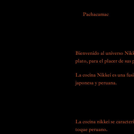
En
Pachacamac
celebramos e
culinarias. Nuestros chefs, e
descubrir una experiencia g
sabores y texturas, un verd
Bienvenido al universo Nik
plato, para el placer de sus 
La cocina Nikkei es una fusi
japonesa y peruana.
Nacido e
XX con la llegada de inmigra
técnicas, ingredientes y co
riquezas gastronómicas loca
La cocina nikkei se caracter
toque peruano.
Las especias 